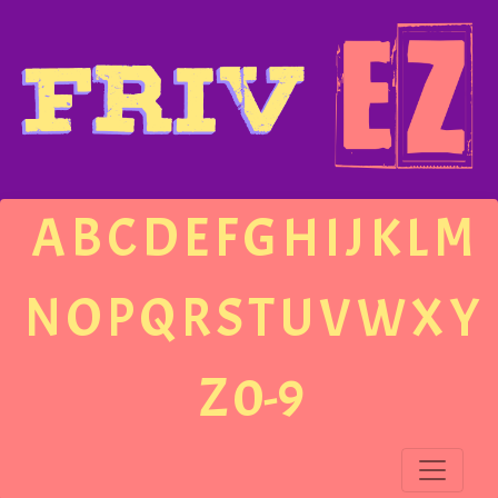
A
B
C
D
E
F
G
H
I
J
K
L
M
N
O
P
Q
R
S
T
U
V
W
X
Y
Z
0-9