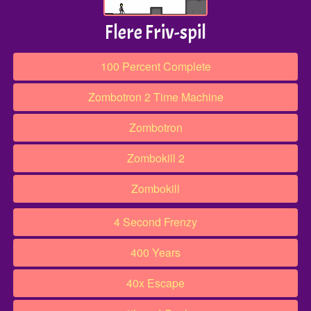
Flere Friv-spil
100 Percent Complete
Zombotron 2 Time Machine
Zombotron
Zombokill 2
Zombokill
4 Second Frenzy
400 Years
40x Escape