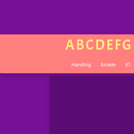
A
B
C
D
E
F
G
Handling
Arcade
IO