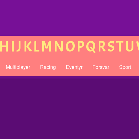
H
I
J
K
L
M
N
O
P
Q
R
S
T
U
Multiplayer
Racing
Eventyr
Forsvar
Sport