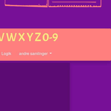
V
W
X
Y
Z
0-9
Logik
andre samlinger