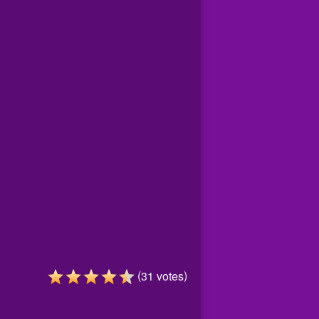
(
)
31
votes