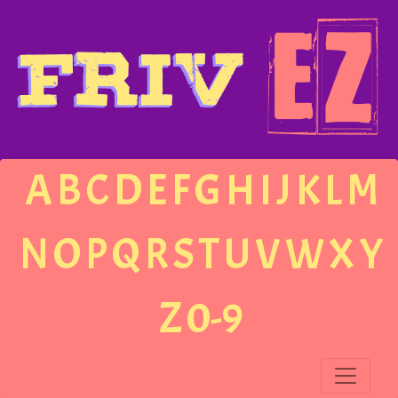
A
B
C
D
E
F
G
H
I
J
K
L
M
N
O
P
Q
R
S
T
U
V
W
X
Y
Z
0-9