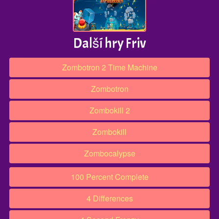
Další hry Friv
Zombotron 2 Time Machine
Zombotron
Zombokill 2
Zombokill
Zombocalypse
100 Percent Complete
4 Differences