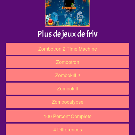
Plus de jeux de friv
Zombotron 2 Time Machine
Zombotron
Zombokill 2
Zombokill
Zombocalypse
100 Percent Complete
4 Differences