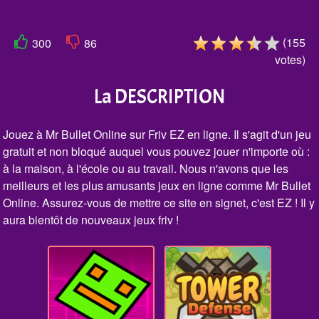
(
155
300
86
votes
)
La DESCRIPTION
Jouez à Mr Bullet Online sur Friv EZ en ligne. Il s'agit d'un jeu
gratuit et non bloqué auquel vous pouvez jouer n'importe où :
à la maison, à l'école ou au travail. Nous n'avons que les
meilleurs et les plus amusants jeux en ligne comme Mr Bullet
Online. Assurez-vous de mettre ce site en signet, c'est EZ ! Il y
aura bientôt de nouveaux jeux friv !