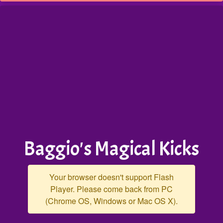
Baggio's Magical Kicks
Your browser doesn't support Flash
Player. Please come back from PC
(Chrome OS, Windows or Mac OS X).