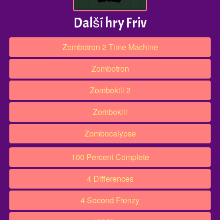
Další hry Friv
Zombotron 2 Time Machine
Zombotron
Zombokill 2
Zombokill
Zombocalypse
100 Percent Complete
4 Differences
4 Second Frenzy