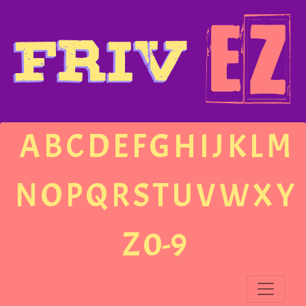
A
B
C
D
E
F
G
H
I
J
K
L
M
N
O
P
Q
R
S
T
U
V
W
X
Y
Z
0-9