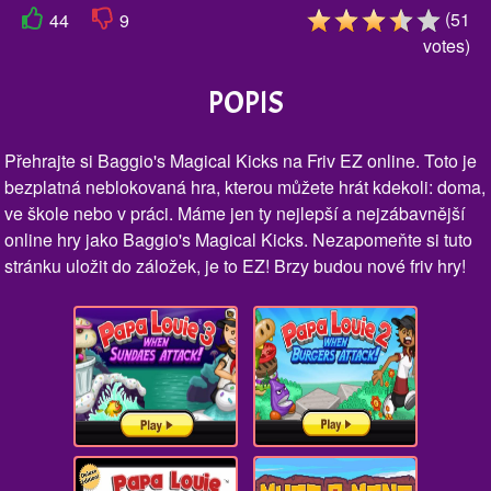
(
51
44
9
votes
)
POPIS
Přehrajte si Baggio's Magical Kicks na Friv EZ online. Toto je
bezplatná neblokovaná hra, kterou můžete hrát kdekoli: doma,
ve škole nebo v práci. Máme jen ty nejlepší a nejzábavnější
online hry jako Baggio's Magical Kicks. Nezapomeňte si tuto
stránku uložit do záložek, je to EZ! Brzy budou nové friv hry!