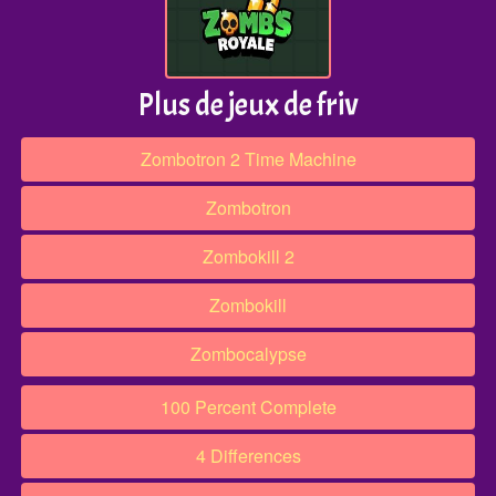
Plus de jeux de friv
Zombotron 2 Time Machine
Zombotron
Zombokill 2
Zombokill
Zombocalypse
100 Percent Complete
4 Differences