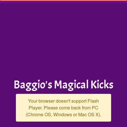
Baggio's Magical Kicks
Your browser doesn't support Flash
Player. Please come back from PC
(Chrome OS, Windows or Mac OS X).