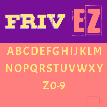
A
B
C
D
E
F
G
H
I
J
K
L
M
N
O
P
Q
R
S
T
U
V
W
X
Y
Z
0-9