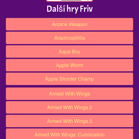
Další hry Friv
Arcane Weapon
Arachnophilia
Aqua Boy
Apple Worm
Apple Shooter Champ
Armed With Wings
Armed With Wings 2
Armed With Wings 3
Armed With Wings: Culmination