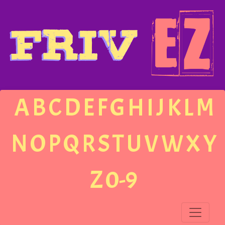
A
B
C
D
E
F
G
H
I
J
K
L
M
N
O
P
Q
R
S
T
U
V
W
X
Y
Z
0-9