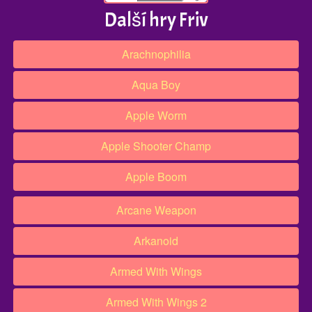
Další hry Friv
Arachnophilia
Aqua Boy
Apple Worm
Apple Shooter Champ
Apple Boom
Arcane Weapon
Arkanoid
Armed With Wings
Armed With Wings 2