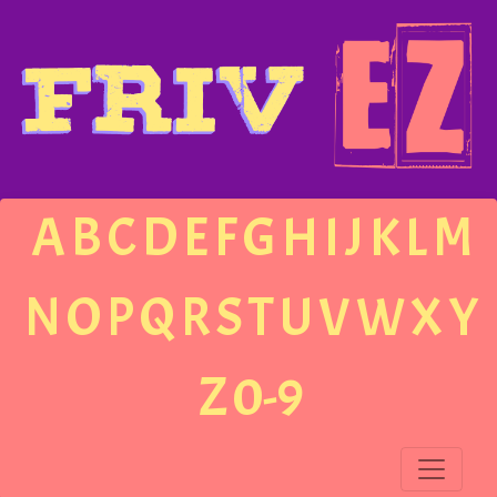
A
B
C
D
E
F
G
H
I
J
K
L
M
N
O
P
Q
R
S
T
U
V
W
X
Y
Z
0-9