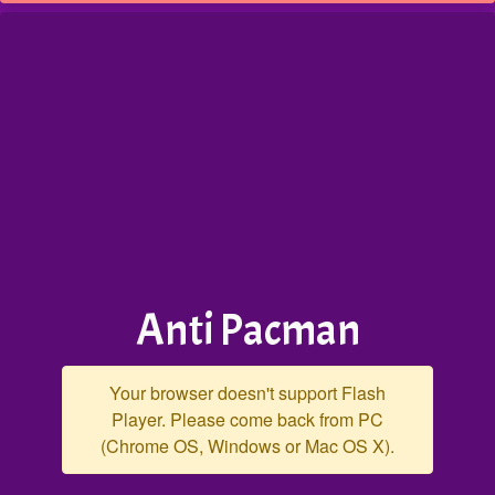
Anti Pacman
Your browser doesn't support Flash
Player. Please come back from PC
(Chrome OS, Windows or Mac OS X).