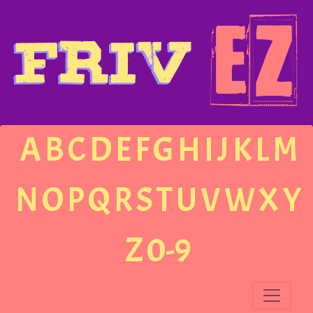
A
B
C
D
E
F
G
H
I
J
K
L
M
N
O
P
Q
R
S
T
U
V
W
X
Y
Z
0-9