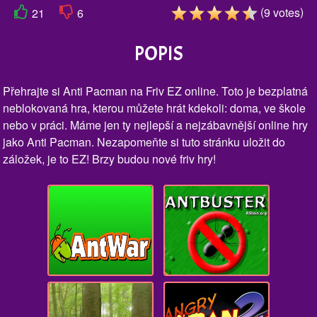
(
)
9
votes
21
6
POPIS
Přehrajte si Anti Pacman na Friv EZ online. Toto je bezplatná
neblokovaná hra, kterou můžete hrát kdekoli: doma, ve škole
nebo v práci. Máme jen ty nejlepší a nejzábavnější online hry
jako Anti Pacman. Nezapomeňte si tuto stránku uložit do
záložek, je to EZ! Brzy budou nové friv hry!