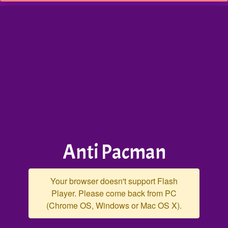
Anti Pacman
Your browser doesn't support Flash
Player. Please come back from PC
(Chrome OS, Windows or Mac OS X).