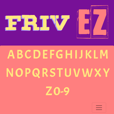
A
B
C
D
E
F
G
H
I
J
K
L
M
N
O
P
Q
R
S
T
U
V
W
X
Y
Z
0-9