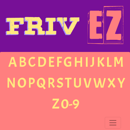
A
B
C
D
E
F
G
H
I
J
K
L
M
N
O
P
Q
R
S
T
U
V
W
X
Y
Z
0-9