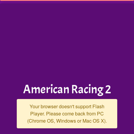
American Racing 2
Your browser doesn't support Flash
Player. Please come back from PC
(Chrome OS, Windows or Mac OS X).