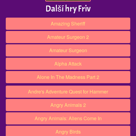
Další hry Friv
Amazing Sheriff
Amateur Surgeon 2
Amateur Surgeon
Alpha Attack
Alone In The Madness Part 2
Andre's Adventure Quest for Hammer
Angry Animals 2
Angry Animals: Aliens Come In
Angry Birds