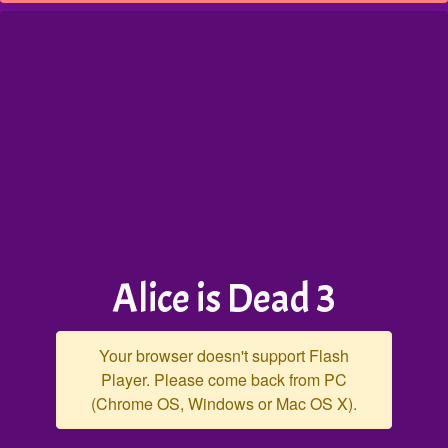
Alice is Dead 3
Your browser doesn't support Flash
Player. Please come back from PC
(Chrome OS, Windows or Mac OS X).