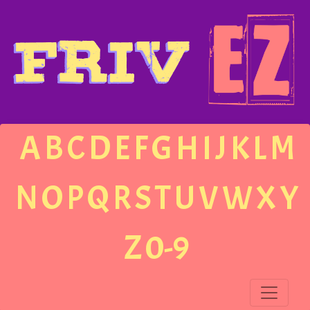
A
B
C
D
E
F
G
H
I
J
K
L
M
N
O
P
Q
R
S
T
U
V
W
X
Y
Z
0-9