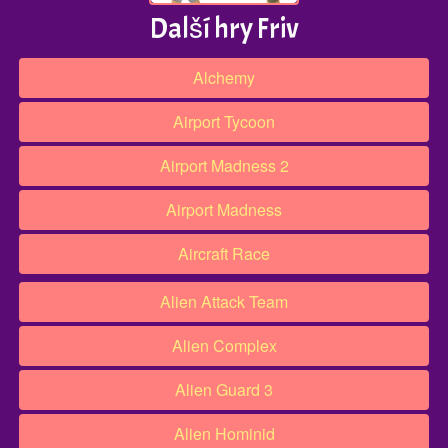
Další hry Friv
Alchemy
Airport Tycoon
Airport Madness 2
Airport Madness
Aircraft Race
Alien Attack Team
Alien Complex
Alien Guard 3
Alien Hominid