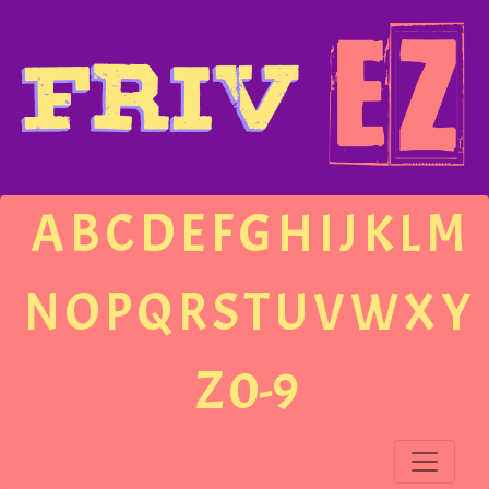
A
B
C
D
E
F
G
H
I
J
K
L
M
N
O
P
Q
R
S
T
U
V
W
X
Y
Z
0-9