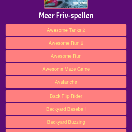
Meer Friv-spellen
Awesome Tanks 2
Awesome Run 2
Awesome Run
Awesome Maze Game
Avalanche
Back Flip Rider
Backyard Baseball
Backyard Buzzing