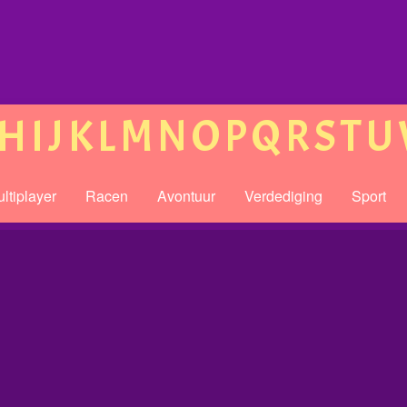
H
I
J
K
L
M
N
O
P
Q
R
S
T
U
ltiplayer
Racen
Avontuur
Verdediging
Sport