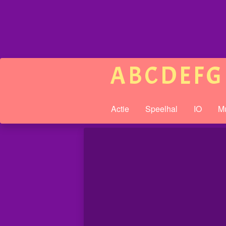
A
B
C
D
E
F
G
Actie
Speelhal
IO
Mu