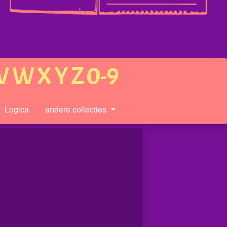
V
W
X
Y
Z
0-9
Logica
andere collecties