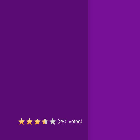
(
)
280
votes