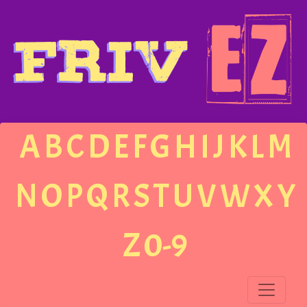
A
B
C
D
E
F
G
H
I
J
K
L
M
N
O
P
Q
R
S
T
U
V
W
X
Y
Z
0-9