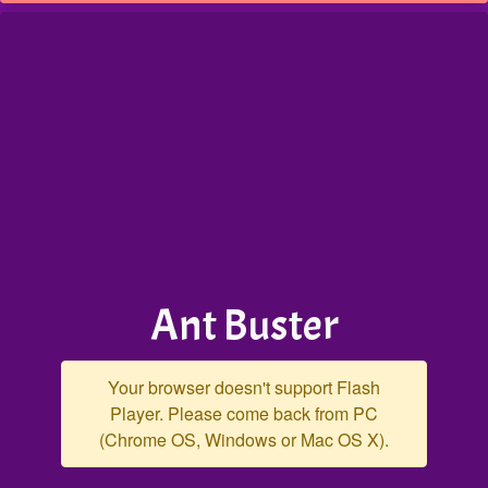
Ant Buster
Your browser doesn't support Flash
Player. Please come back from PC
(Chrome OS, Windows or Mac OS X).