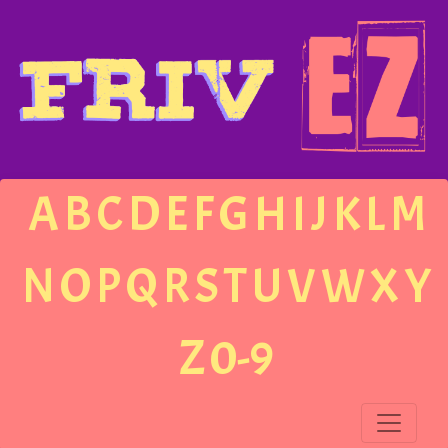
A
B
C
D
E
F
G
H
I
J
K
L
M
N
O
P
Q
R
S
T
U
V
W
X
Y
Z
0-9