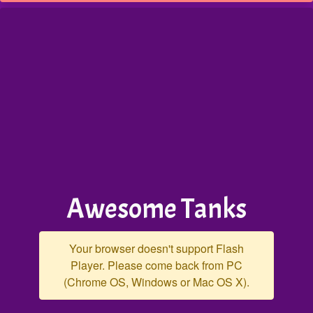
Awesome Tanks
Your browser doesn't support Flash
Player. Please come back from PC
(Chrome OS, Windows or Mac OS X).