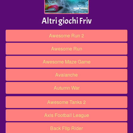
Altri giochi Friv
Awesome Run 2
Awesome Run
Awesome Maze Game
Avalanche
Autumn War
Awesome Tanks 2
Axis Football League
Back Flip Rider