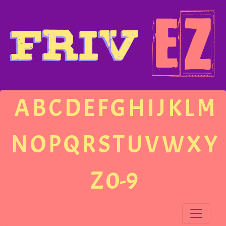
A
B
C
D
E
F
G
H
I
J
K
L
M
N
O
P
Q
R
S
T
U
V
W
X
Y
Z
0-9