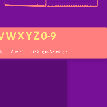
V
W
X
Y
Z
0-9
ός
Λογική
άλλες συλλογές