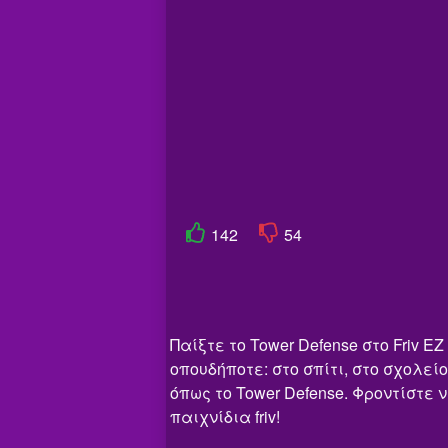
142
54
Παίξτε το Tower Defense στο Friv 
οπουδήποτε: στο σπίτι, στο σχολεί
όπως το Tower Defense. Φροντίστε 
παιχνίδια friv!