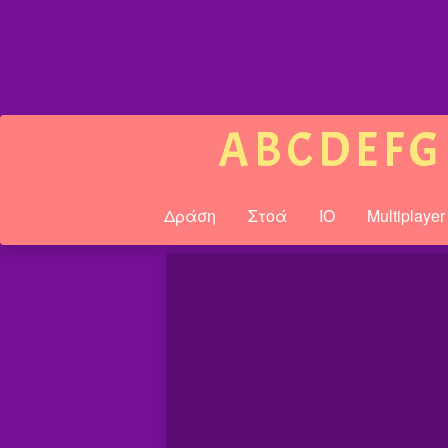
A
B
C
D
E
F
G
Δράση
Στοά
IO
Multiplayer