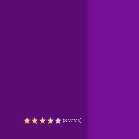
(
)
3
votes