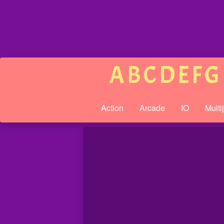
A
B
C
D
E
F
G
Action
Arcade
IO
Multi