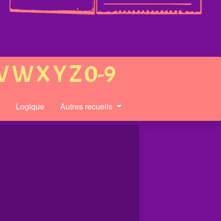
V
W
X
Y
Z
0-9
s
Logique
Autres recueils