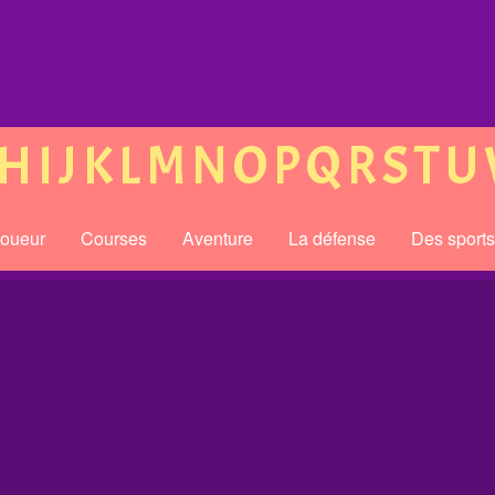
H
I
J
K
L
M
N
O
P
Q
R
S
T
U
joueur
Courses
Aventure
La défense
Des sport