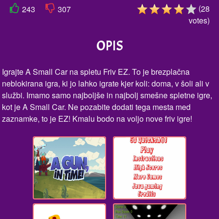
(
28
243
307
votes
)
OPIS
Igrajte A Small Car na spletu Friv EZ. To je brezplačna
neblokirana igra, ki jo lahko igrate kjer koli: doma, v šoli ali v
službi. Imamo samo najboljše in najbolj smešne spletne igre,
kot je A Small Car. Ne pozabite dodati tega mesta med
zaznamke, to je EZ! Kmalu bodo na voljo nove friv igre!