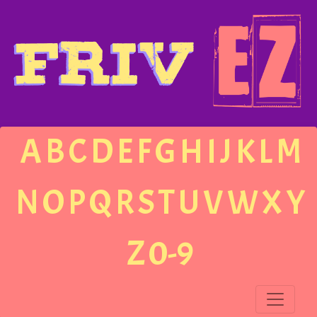
A
B
C
D
E
F
G
H
I
J
K
L
M
N
O
P
Q
R
S
T
U
V
W
X
Y
Z
0-9