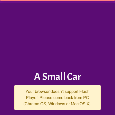
A Small Car
Your browser doesn't support Flash
Player. Please come back from PC
(Chrome OS, Windows or Mac OS X).