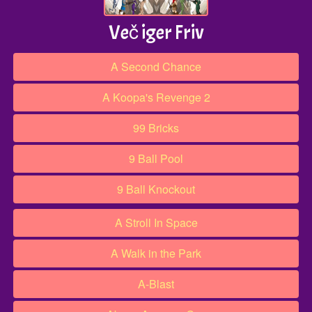
Več iger Friv
A Second Chance
A Koopa's Revenge 2
99 Bricks
9 Ball Pool
9 Ball Knockout
A Stroll In Space
A Walk in the Park
A-Blast