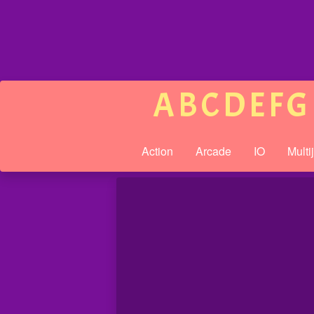
A
B
C
D
E
F
G
Action
Arcade
IO
Multi