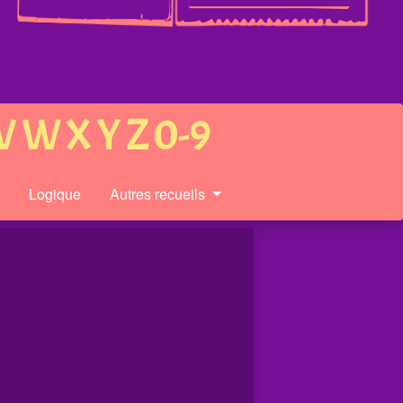
V
W
X
Y
Z
0-9
s
Logique
Autres recueils