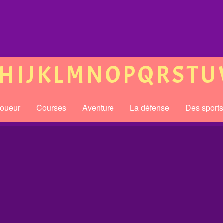
H
I
J
K
L
M
N
O
P
Q
R
S
T
U
joueur
Courses
Aventure
La défense
Des sport