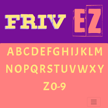
A
B
C
D
E
F
G
H
I
J
K
L
M
N
O
P
Q
R
S
T
U
V
W
X
Y
Z
0-9