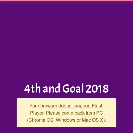
4th and Goal 2018
Your browser doesn't support Flash
Player. Please come back from PC
(Chrome OS, Windows or Mac OS X).