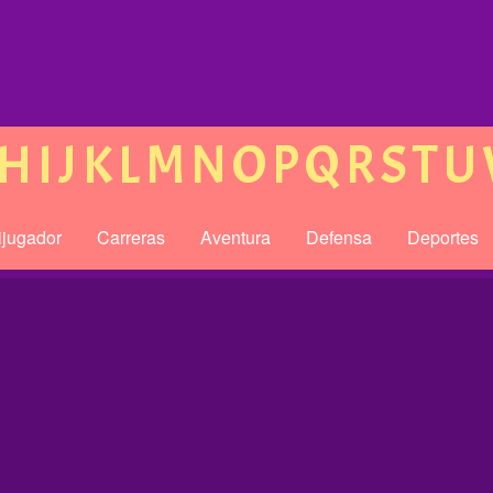
H
I
J
K
L
M
N
O
P
Q
R
S
T
U
ijugador
Carreras
Aventura
Defensa
Deportes