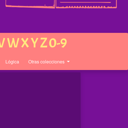
V
W
X
Y
Z
0-9
Lógica
Otras colecciones