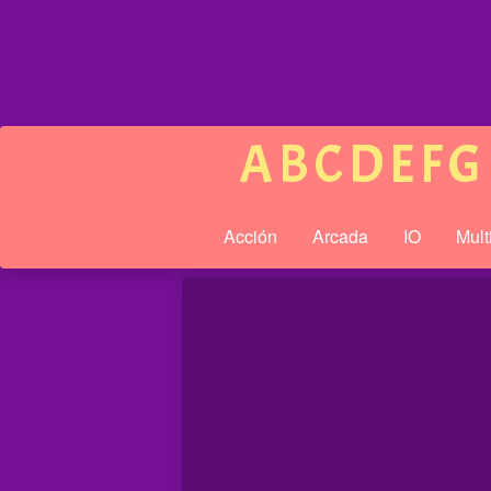
A
B
C
D
E
F
G
Acción
Arcada
IO
Mult