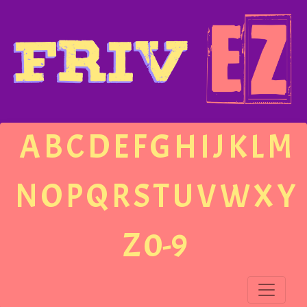
A
B
C
D
E
F
G
H
I
J
K
L
M
N
O
P
Q
R
S
T
U
V
W
X
Y
Z
0-9