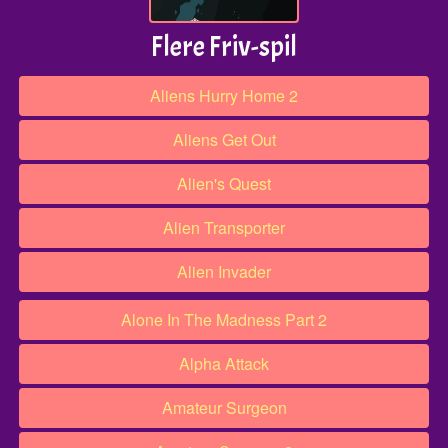
Flere Friv-spil
Aliens Hurry Home 2
Aliens Get Out
Alien's Quest
Alien Transporter
Alien Invader
Alone In The Madness Part 2
Alpha Attack
Amateur Surgeon