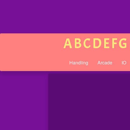
A
B
C
D
E
F
G
Handling
Arcade
IO