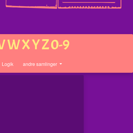
V
W
X
Y
Z
0-9
Logik
andre samlinger