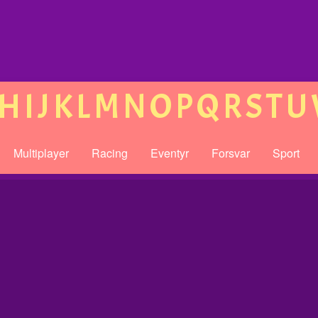
H
I
J
K
L
M
N
O
P
Q
R
S
T
U
Multiplayer
Racing
Eventyr
Forsvar
Sport