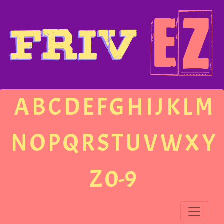
A
B
C
D
E
F
G
H
I
J
K
L
M
N
O
P
Q
R
S
T
U
V
W
X
Y
Z
0-9