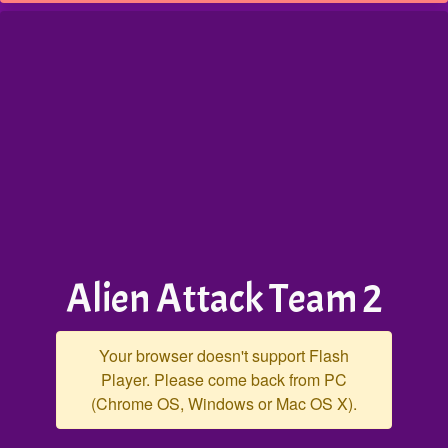
Alien Attack Team 2
Your browser doesn't support Flash
Player. Please come back from PC
(Chrome OS, Windows or Mac OS X).