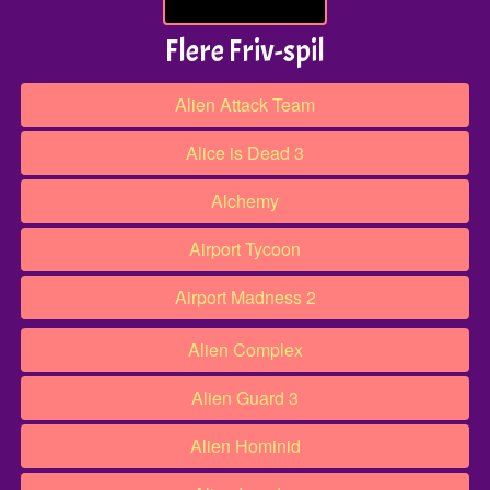
Flere Friv-spil
Alien Attack Team
Alice is Dead 3
Alchemy
Airport Tycoon
Airport Madness 2
Alien Complex
Alien Guard 3
Alien Hominid