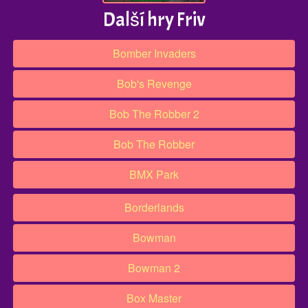
Další hry Friv
Bomber Invaders
Bob's Revenge
Bob The Robber 2
Bob The Robber
BMX Park
Borderlands
Bowman
Bowman 2
Box Master