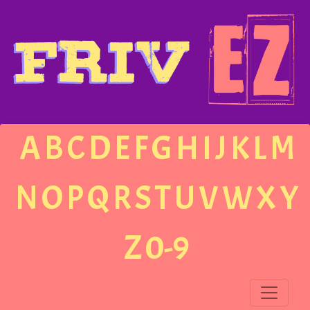
A
B
C
D
E
F
G
H
I
J
K
L
M
N
O
P
Q
R
S
T
U
V
W
X
Y
Z
0-9