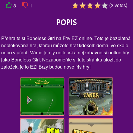
(
)
2
votes
8
1
POPIS
Přehrajte si Boneless Girl na Friv EZ online. Toto je bezplatná
neblokovaná hra, kterou můžete hrát kdekoli: doma, ve škole
nebo v práci. Máme jen ty nejlepší a nejzábavnější online hry
jako Boneless Girl. Nezapomeňte si tuto stránku uložit do
záložek, je to EZ! Brzy budou nové friv hry!