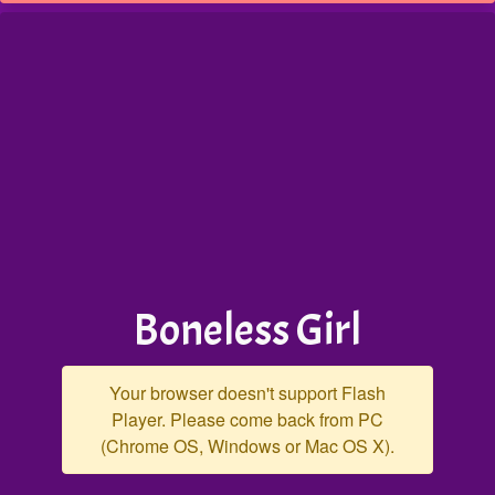
Boneless Girl
Your browser doesn't support Flash
Player. Please come back from PC
(Chrome OS, Windows or Mac OS X).