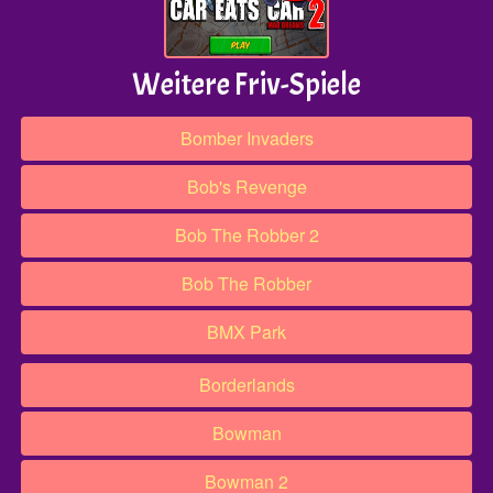
Weitere Friv-Spiele
Bomber Invaders
Bob's Revenge
Bob The Robber 2
Bob The Robber
BMX Park
Borderlands
Bowman
Bowman 2