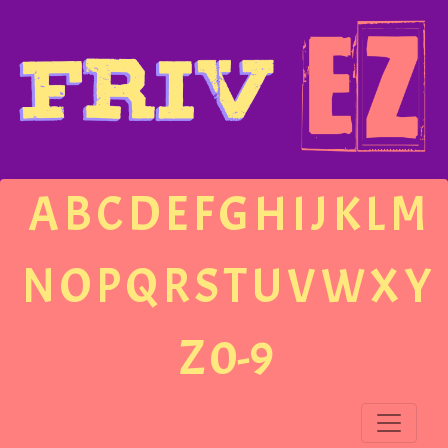
A
B
C
D
E
F
G
H
I
J
K
L
M
N
O
P
Q
R
S
T
U
V
W
X
Y
Z
0-9