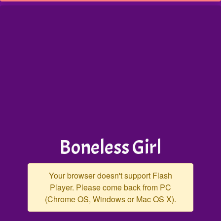
Boneless Girl
Your browser doesn't support Flash
Player. Please come back from PC
(Chrome OS, Windows or Mac OS X).