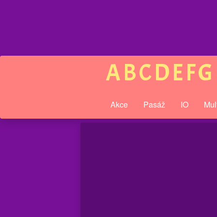
A
B
C
D
E
F
G
Akce
Pasáž
IO
Mul