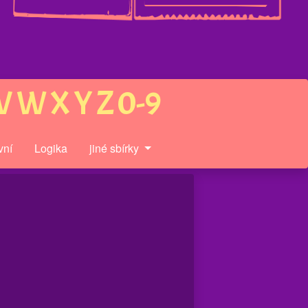
V
W
X
Y
Z
0-9
vní
Logika
jiné sbírky