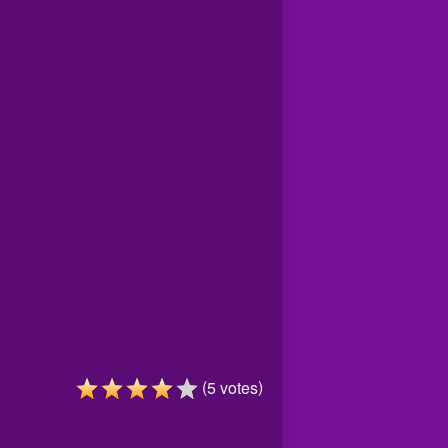
(
)
5
votes