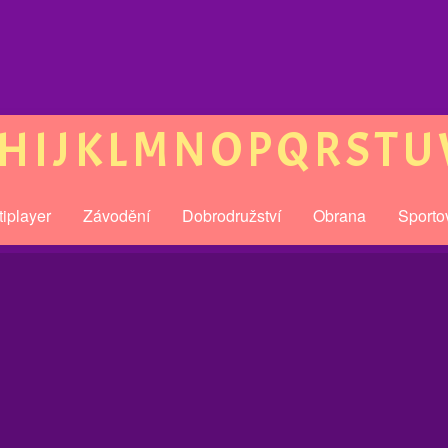
H
I
J
K
L
M
N
O
P
Q
R
S
T
U
tiplayer
Závodění
Dobrodružství
Obrana
Sporto