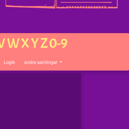
V
W
X
Y
Z
0-9
Logik
andra samlingar