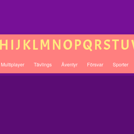
H
I
J
K
L
M
N
O
P
Q
R
S
T
U
Multiplayer
Tävlings
Äventyr
Försvar
Sporter