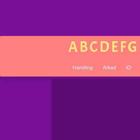
A
B
C
D
E
F
G
Handling
Arkad
IO