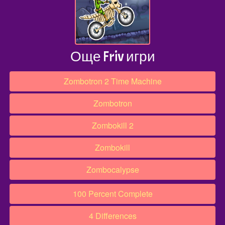
Още Friv игри
Zombotron 2 Time Machine
Zombotron
Zombokill 2
Zombokill
Zombocalypse
100 Percent Complete
4 Differences