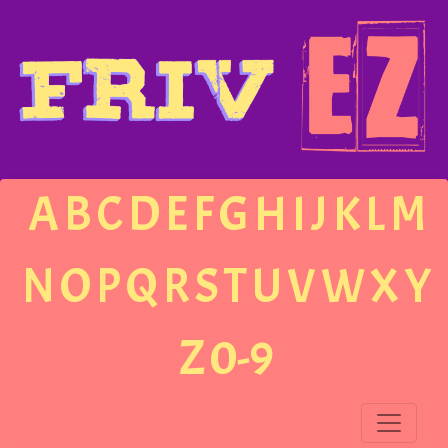
A
B
C
D
E
F
G
H
I
J
K
L
M
N
O
P
Q
R
S
T
U
V
W
X
Y
Z
0-9