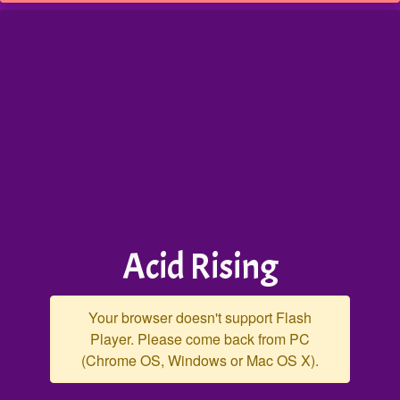
Acid Rising
Your browser doesn't support Flash
Player. Please come back from PC
(Chrome OS, Windows or Mac OS X).