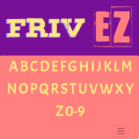
A
B
C
D
E
F
G
H
I
J
K
L
M
N
O
P
Q
R
S
T
U
V
W
X
Y
Z
0-9