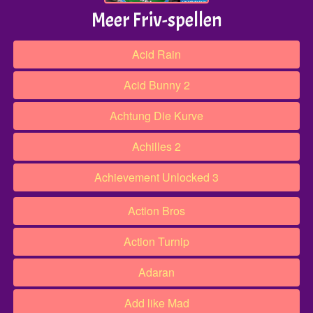
Meer Friv-spellen
Acid Rain
Acid Bunny 2
Achtung Die Kurve
Achilles 2
Achievement Unlocked 3
Action Bros
Action Turnip
Adaran
Add like Mad