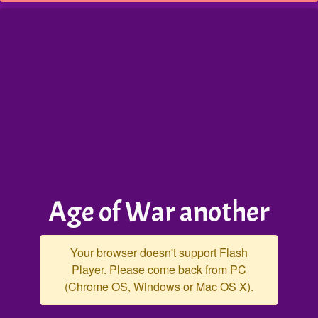
Age of War another
Your browser doesn't support Flash
Player. Please come back from PC
(Chrome OS, Windows or Mac OS X).