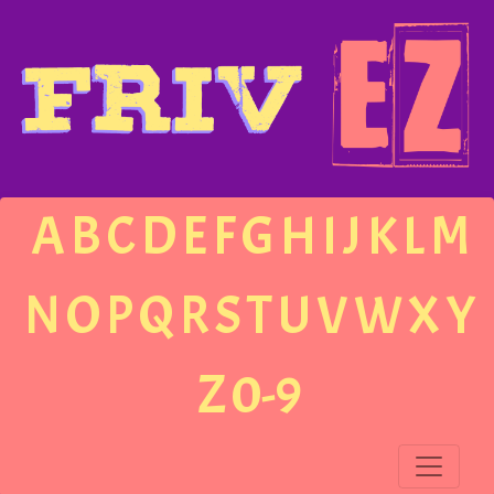
A
B
C
D
E
F
G
H
I
J
K
L
M
N
O
P
Q
R
S
T
U
V
W
X
Y
Z
0-9