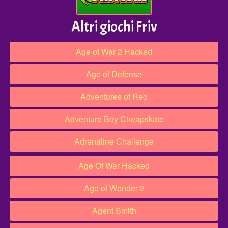
Altri giochi Friv
Age of War 2 Hacked
Age of Defense
Adventures of Red
Adventure Boy Cheapskate
Adrenaline Challenge
Age Of War Hacked
Age of Wonder 2
Agent Smith