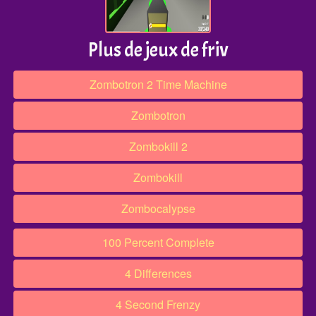
Plus de jeux de friv
Zombotron 2 Time Machine
Zombotron
Zombokill 2
Zombokill
Zombocalypse
100 Percent Complete
4 Differences
4 Second Frenzy