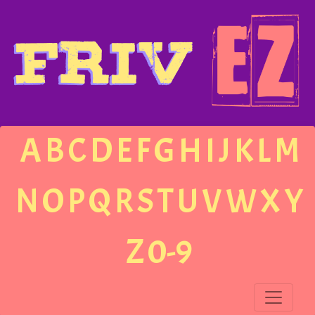
A
B
C
D
E
F
G
H
I
J
K
L
M
N
O
P
Q
R
S
T
U
V
W
X
Y
Z
0-9