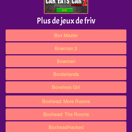
Plus de jeux de friv
Box Master
Bowman 2
Bowman
Borderlands
Boneless Girl
Boxhead: More Rooms
Boxhead: The Rooms
Boxhead​Hacked