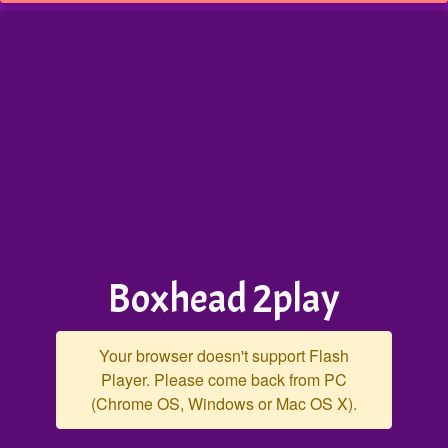
Boxhead 2play
Your browser doesn't support Flash
Player. Please come back from PC
(Chrome OS, Windows or Mac OS X).