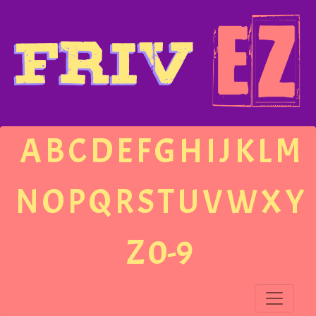
A
B
C
D
E
F
G
H
I
J
K
L
M
N
O
P
Q
R
S
T
U
V
W
X
Y
Z
0-9