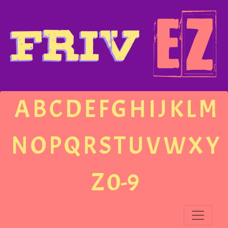
A
B
C
D
E
F
G
H
I
J
K
L
M
N
O
P
Q
R
S
T
U
V
W
X
Y
Z
0-9