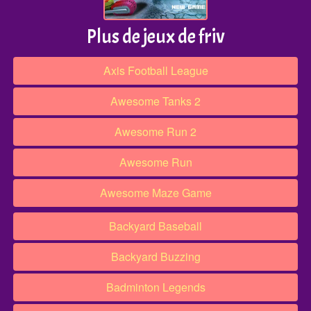
Plus de jeux de friv
Axis Football League
Awesome Tanks 2
Awesome Run 2
Awesome Run
Awesome Maze Game
Backyard Baseball
Backyard Buzzing
Badminton Legends