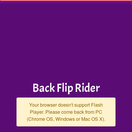
Back Flip Rider
Your browser doesn't support Flash
Player. Please come back from PC
(Chrome OS, Windows or Mac OS X).