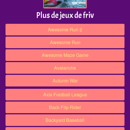
Plus de jeux de friv
Awesome Run 2
Awesome Run
Awesome Maze Game
Avalanche
Autumn War
Axis Football League
Back Flip Rider
Backyard Baseball