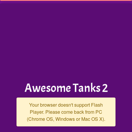
Awesome Tanks 2
Your browser doesn't support Flash
Player. Please come back from PC
(Chrome OS, Windows or Mac OS X).