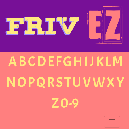
A
B
C
D
E
F
G
H
I
J
K
L
M
N
O
P
Q
R
S
T
U
V
W
X
Y
Z
0-9