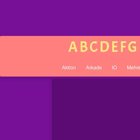
A
B
C
D
E
F
G
Aktion
Arkade
IO
Mehrs