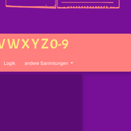
V
W
X
Y
Z
0-9
Logik
andere Sammlungen