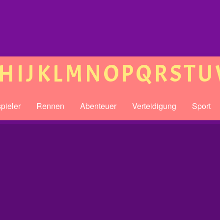
H
I
J
K
L
M
N
O
P
Q
R
S
T
U
pieler
Rennen
Abenteuer
Verteidigung
Sport