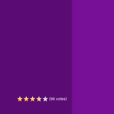
(
)
96
votes