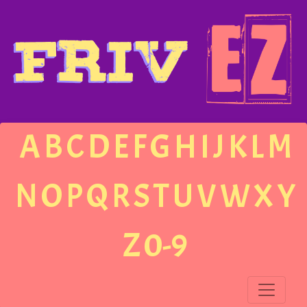
A
B
C
D
E
F
G
H
I
J
K
L
M
N
O
P
Q
R
S
T
U
V
W
X
Y
Z
0-9