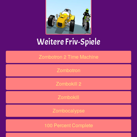
Weitere Friv-Spiele
Zombotron 2 Time Machine
Zombotron
Zombokill 2
Zombokill
Zombocalypse
100 Percent Complete