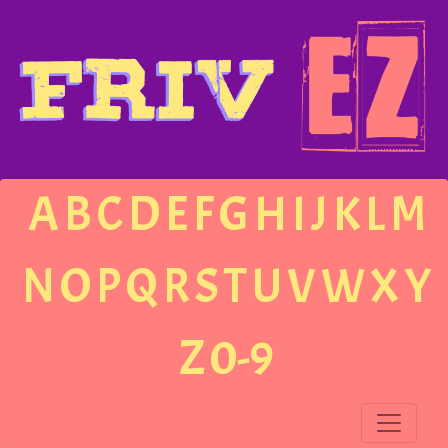
A
B
C
D
E
F
G
H
I
J
K
L
M
N
O
P
Q
R
S
T
U
V
W
X
Y
Z
0-9