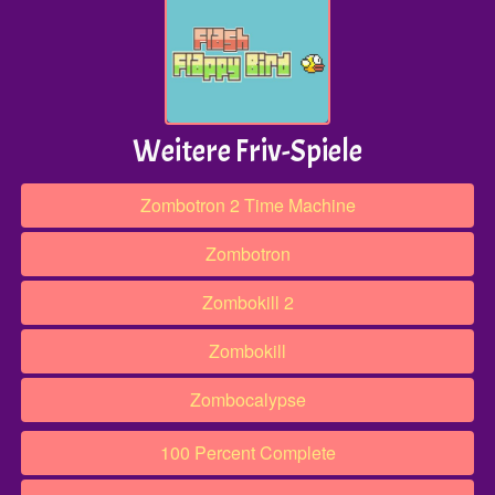
Weitere Friv-Spiele
Zombotron 2 Time Machine
Zombotron
Zombokill 2
Zombokill
Zombocalypse
100 Percent Complete