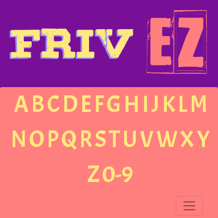
A
B
C
D
E
F
G
H
I
J
K
L
M
N
O
P
Q
R
S
T
U
V
W
X
Y
Z
0-9