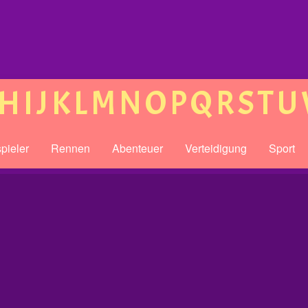
H
I
J
K
L
M
N
O
P
Q
R
S
T
U
pieler
Rennen
Abenteuer
Verteidigung
Sport