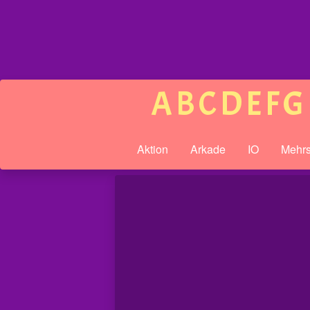
A
B
C
D
E
F
G
Aktion
Arkade
IO
Mehrs