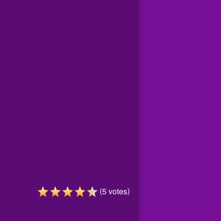
(
)
5
votes