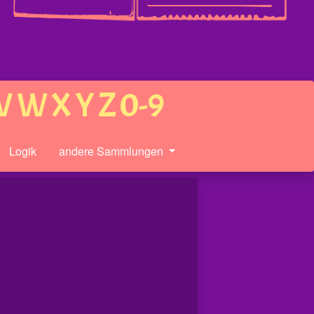
V
W
X
Y
Z
0-9
Logik
andere Sammlungen