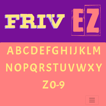
A
B
C
D
E
F
G
H
I
J
K
L
M
N
O
P
Q
R
S
T
U
V
W
X
Y
Z
0-9