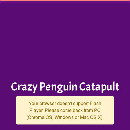
Crazy Penguin Catapult
Your browser doesn't support Flash
Player. Please come back from PC
(Chrome OS, Windows or Mac OS X).