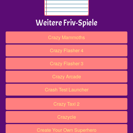
Weitere Friv-Spiele
Crazy Mammoths
Crazy Flasher 4
Crazy Flasher 3
Crazy Arcade
Crash Test Launcher
Crazy Taxi 2
Crazycle
Create Your Own Superhero