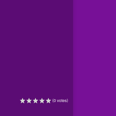
(
)
0
votes