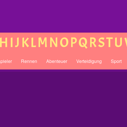
H
I
J
K
L
M
N
O
P
Q
R
S
T
U
pieler
Rennen
Abenteuer
Verteidigung
Sport