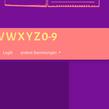
V
W
X
Y
Z
0-9
Logik
andere Sammlungen