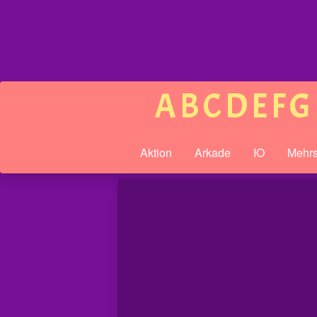
A
B
C
D
E
F
G
Aktion
Arkade
IO
Mehrs