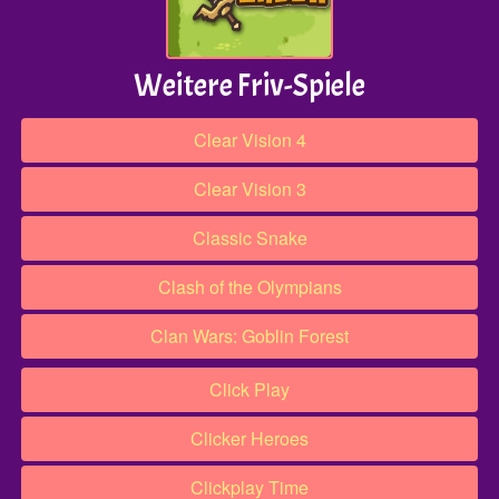
Weitere Friv-Spiele
Clear Vision 4
Clear Vision 3
Classic Snake
Clash of the Olympians
Clan Wars: Goblin Forest
Click Play
Clicker Heroes
Clickplay Time