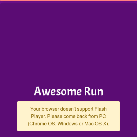
Awesome Run
Your browser doesn't support Flash
Player. Please come back from PC
(Chrome OS, Windows or Mac OS X).