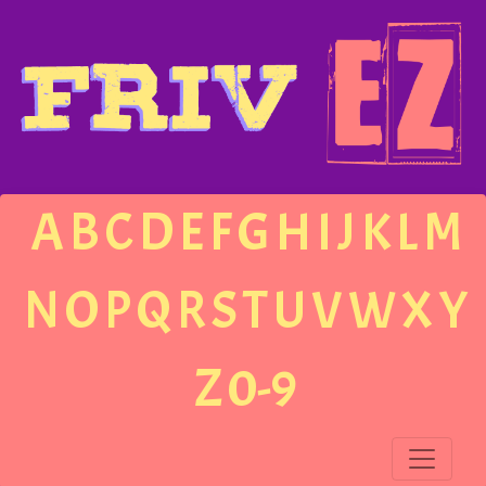
A
B
C
D
E
F
G
H
I
J
K
L
M
N
O
P
Q
R
S
T
U
V
W
X
Y
Z
0-9