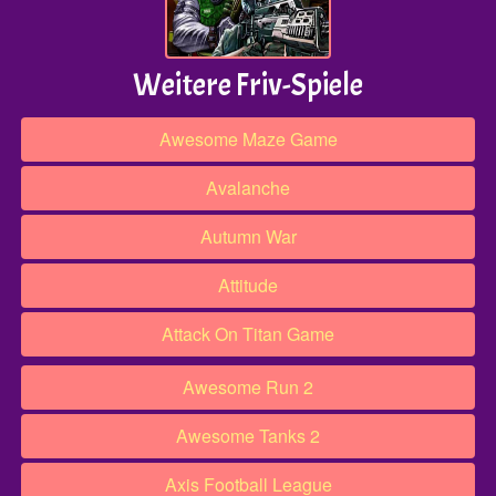
Weitere Friv-Spiele
Awesome Maze Game
Avalanche
Autumn War
Attitude
Attack On Titan Game
Awesome Run 2
Awesome Tanks 2
Axis Football League