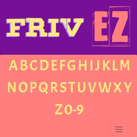
A
B
C
D
E
F
G
H
I
J
K
L
M
N
O
P
Q
R
S
T
U
V
W
X
Y
Z
0-9