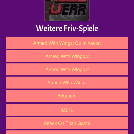
Weitere Friv-Spiele
Armed With Wings: Culmination
Armed With Wings 3
Armed With Wings 2
Armed With Wings
Arkanoid
ASKL
Attack On Titan Game