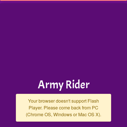
Army Rider
Your browser doesn't support Flash
Player. Please come back from PC
(Chrome OS, Windows or Mac OS X).