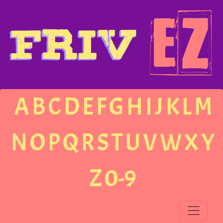
A
B
C
D
E
F
G
H
I
J
K
L
M
N
O
P
Q
R
S
T
U
V
W
X
Y
Z
0-9