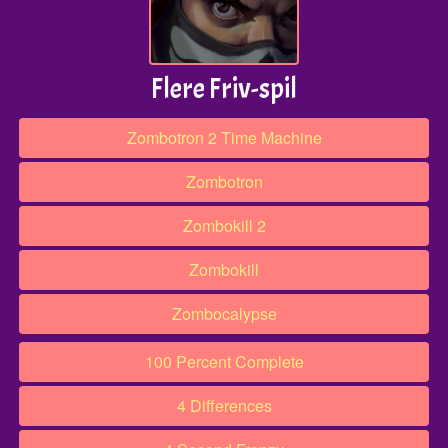
Flere Friv-spil
Zombotron 2 Time Machine
Zombotron
Zombokill 2
Zombokill
Zombocalypse
100 Percent Complete
4 Differences