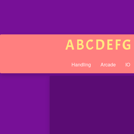
A
B
C
D
E
F
G
Handling
Arcade
IO