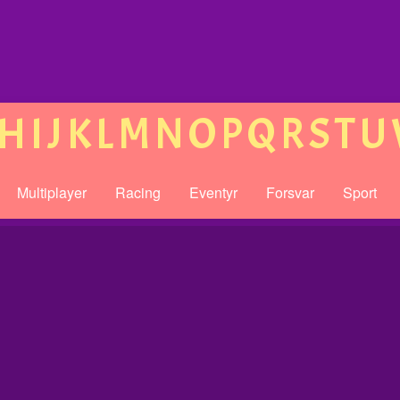
H
I
J
K
L
M
N
O
P
Q
R
S
T
U
Multiplayer
Racing
Eventyr
Forsvar
Sport