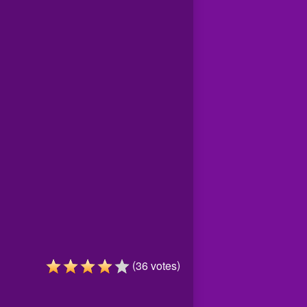
(
)
36
votes