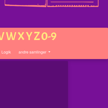
V
W
X
Y
Z
0-9
Logik
andre samlinger