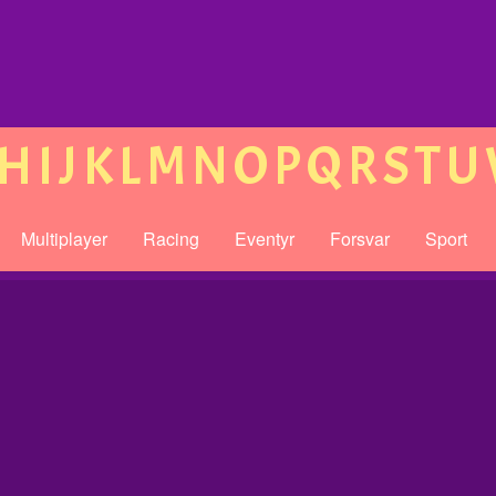
H
I
J
K
L
M
N
O
P
Q
R
S
T
U
Multiplayer
Racing
Eventyr
Forsvar
Sport