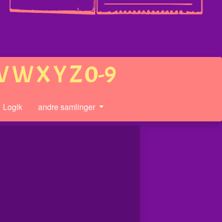
V
W
X
Y
Z
0-9
Logik
andre samlinger