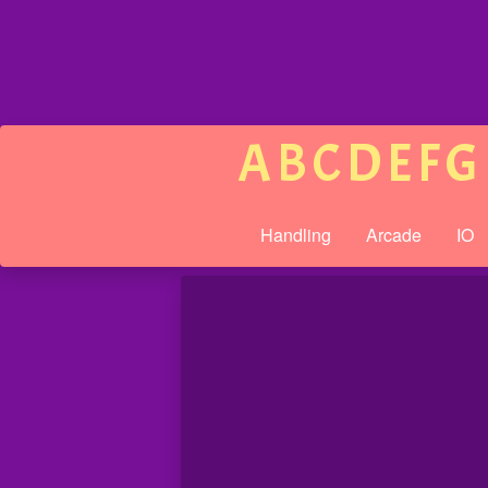
A
B
C
D
E
F
G
Handling
Arcade
IO